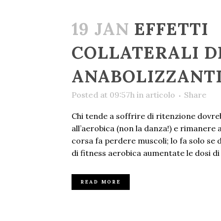
19 JAN
EFFETTI
COLLATERALI D
ANABOLIZZANTI
Posted at 09:57h
in
articolo
Share
Chi tende a soffrire di ritenzione dovre
all’aerobica (non la danza!) e rimanere 
corsa fa perdere muscoli; lo fa solo se 
di fitness aerobica aumentate le dosi di 
READ MORE