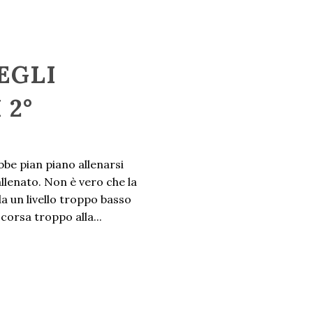
EGLI
 2°
bbe pian piano allenarsi
allenato. Non è vero che la
da un livello troppo basso
corsa troppo alla...