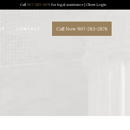
Call
907-283-2876
for legal assistance |
Client Login
Call Now 907-283-2876
ES
CONTACT