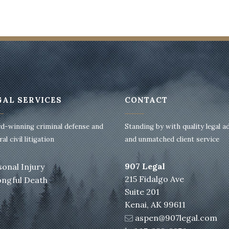
GAL SERVICES
CONTACT
d-winning criminal defense and
Standing by with quality legal a
al civil litigation
and unmatched client service
907 Legal
sonal Injury
215 Fidalgo Ave
ngful Death
Suite 201
Kenai, AK 99611
aspen@907legal.com